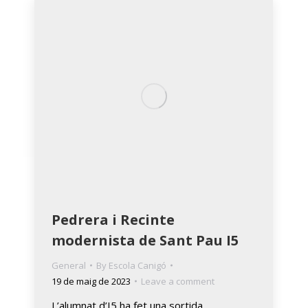
Pedrera i Recinte
modernista de Sant Pau I5
General
By
Escola Canigó
19 de maig de 2023
Leave a comment
L’alumnat d’I5 ha fet una sortida