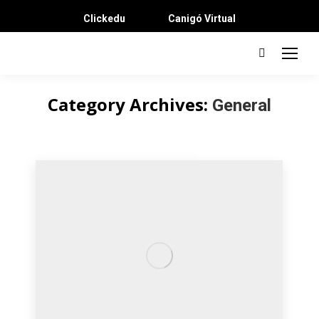
Clickedu
Canigó Virtual
Search:
Category Archives:
General
You are here: