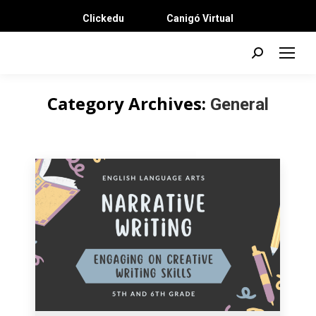
Clickedu
Canigó Virtual
Search:
Category Archives:
General
You are here: