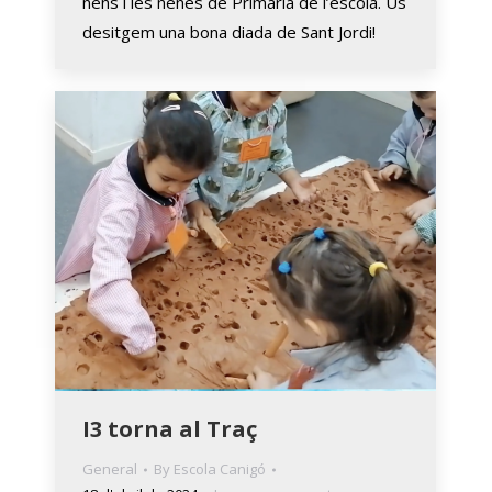
nens i les nenes de Primària de l’escola. Us
desitgem una bona diada de Sant Jordi!
I3 torna al Traç
General
By
Escola Canigó