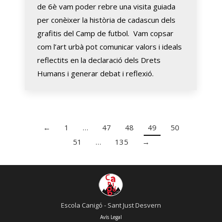
de 6è vam poder rebre una visita guiada
per conèixer la història de cadascun dels
grafitis del Camp de futbol. Vam copsar
com l’art urbà pot comunicar valors i ideals
reflectits en la declaració dels Drets
Humans i generar debat i reflexió.
←
1
…
47
48
49
50
51
…
135
→
Escola Canigó - Sant Just Desvern
Avís Legal