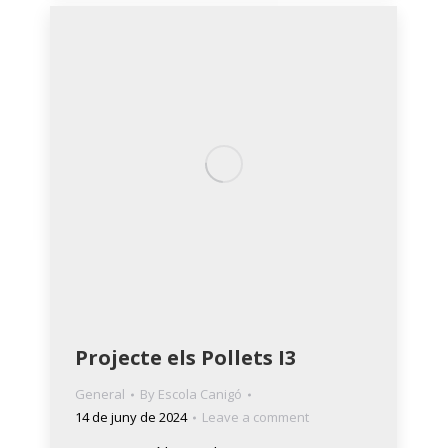
Projecte els Pollets I3
General
By
Escola Canigó
14 de juny de 2024
Leave a comment