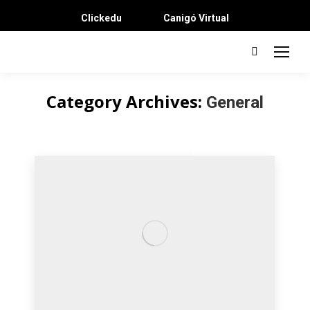
Clickedu
Canigó Virtual
Search:
Category Archives:
General
You are here: