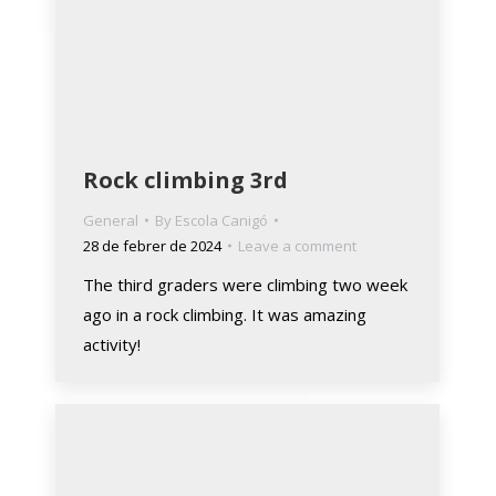
Rock climbing 3rd
General
By
Escola Canigó
28 de febrer de 2024
Leave a comment
The third graders were climbing two week
ago in a rock climbing. It was amazing
activity!