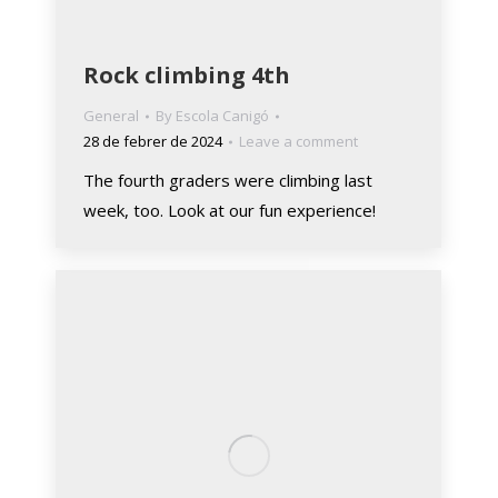
Rock climbing 4th
General
By
Escola Canigó
28 de febrer de 2024
Leave a comment
The fourth graders were climbing last
week, too. Look at our fun experience!