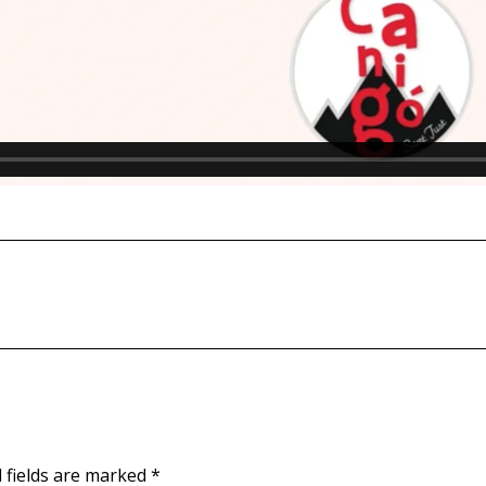
Next
post:
d fields are marked
*