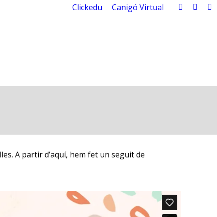
Clickedu
Canigó Virtual
X
Vime
F
page
page
p
opens
open
o
in
in
in
new
new
n
window
wind
w
lles. A partir d’aquí, hem fet un seguit de