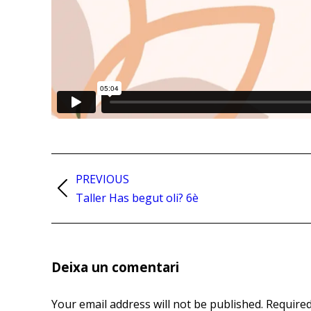
Post
PREVIOUS
navigation
Previous
Taller Has begut oli? 6è
post:
Deixa un comentari
Your email address will not be published. Require