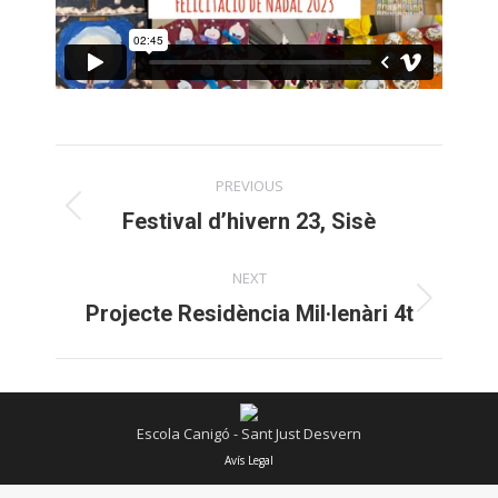
Post
PREVIOUS
navigation
Previous
Festival d’hivern 23, Sisè
post:
NEXT
Next
Projecte Residència Mil·lenàri 4t
post:
Escola Canigó - Sant Just Desvern
Avís Legal